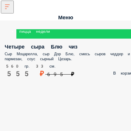
Меню
пицца недели
Четыре сыра Блю чиз
Сыр Моцарелла, сыр Дор Блю, смесь сыров чеддер и
пармезан, соус сырный Цезарь.
560 гр. 33 см.
555 ₽
В корзи
695 ₽