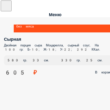
Меню
без мяса
Сырная
Двойная порция сыра Моцарелла, сырный соус. На
100 гр: Б-10; Ж-18; У-22; 292 ККал.
580 гр. 33 см.
330 гр. 25 см.
605 ₽
В корзи