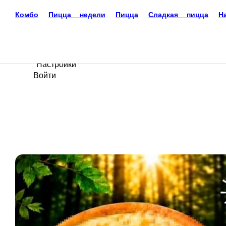
Комбо
Пицца недели
Пицца
Сладкая пицца
Нап
Доставка еды
Новокузнецк
+7(3843)330-338
Ваш язык
ru
Настройки
Войти