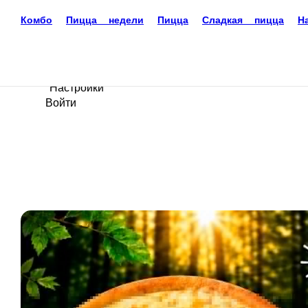
Доставка еды
Новокузнецк
+7(3843)330-338
Ваш язык
ru
Настройки
Войти
Главная
Акции
Отзывы
О нас